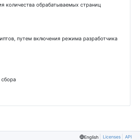
ия количества обрабатываемых страниц
риптов, путем включения режима разработчика
я
с
б
о
р
а
Licenses
API
English