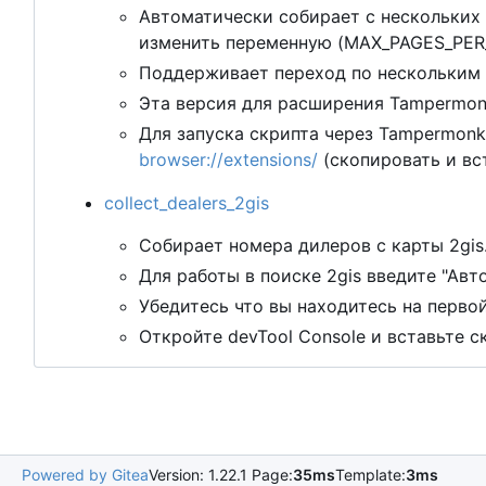
Автоматически собирает
с
нескольких 
изменить переменную (MAX_PAGES_PE
Поддерживает переход по нескольким 
Эта версия для расширения Tampermon
Для запуска скрипта через Tampermon
browser://extensions/
(скопировать и вс
collect_dealers_2gis
Собирает номера дилеров
с
карты 2gis.
Для работы в поиске 2gis введите "Ав
Убедитесь что вы находитесь на перво
Откройте devTool Console и вставьте с
Powered by Gitea
Version: 1.22.1 Page:
35ms
Template:
3ms