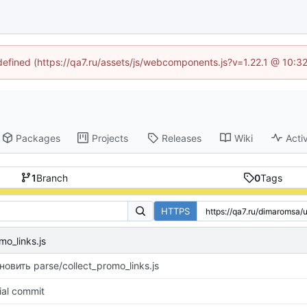
ndefined (https://qa7.ru/assets/js/webcomponents.js?v=1.22.1 @ 10:3
Packages
Projects
Releases
Wiki
Activ
1
Branch
0
Tags
HTTPS
o_links.js
новить parse/collect_promo_links.js
tial commit