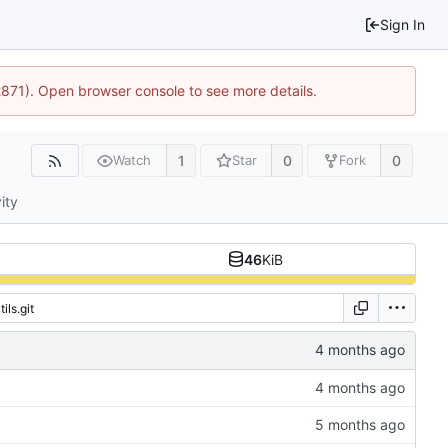
Sign In
2871). Open browser console to see more details.
1
0
0
Watch
Star
Fork
ity
46
KiB