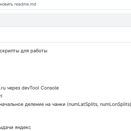
новить readme.md
скрипты для работы
.ru через devTool Console
l
начальное деление на чанки (numLatSplits, numLonSplit
ыдачи яндекс