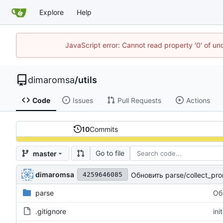
Explore
Help
JavaScript error: Cannot read property '0' of u
dimaromsa
/
utils
Code
Issues
Pull Requests
Actions
10
Commits
Go to file
master
dimaromsa
Обновить parse/collect_prom
4259646085
parse
Об
.gitignore
ini