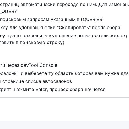
страниц автоматически переходя по ним. Для изменен
R_QUERY)
поисковым запросам указанным в (QUERIES)
key для удобной кнопки "Скопировать" после
с
б
о
р
а
key нужно разрешить выполнение пользовательских ск
тавить в поисковую строку)
ru через devTool Console
тосалоны" и выберете ту область которая вам нужна дл
й странице списка автосалонов
крипт, нажмите Enter, процесс
с
б
о
р
а
начнется